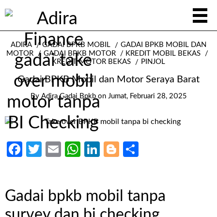
ADIRA
GADAI BPKB MOBIL
GADAI BPKB MOBIL DAN
MOTOR
GADAI BPKB MOTOR
KREDIT MOBIL BEKAS
KREDIT MOTOR BEKAS
PINJOL
Gadai BPKB Mobil dan Motor Seraya Barat
By
Adira Gadai Bpkb
on
Jumat, Februari 28, 2025
Facebook
Twitter
Email
WhatsApp
LinkedIn
Blogger
Share
Gadai bpkb mobil tanpa
survey dan bi checking