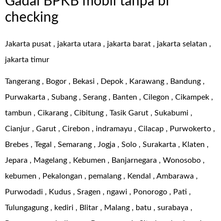
Gadai BPKB mobil tanpa bi
checking
Jakarta pusat , jakarta utara , jakarta barat , jakarta selatan ,
jakarta timur
Tangerang , Bogor , Bekasi , Depok , Karawang , Bandung ,
Purwakarta , Subang , Serang , Banten , Cilegon , Cikampek ,
tambun , Cikarang , Cibitung , Tasik Garut , Sukabumi ,
Cianjur , Garut , Cirebon , indramayu , Cilacap , Purwokerto ,
Brebes , Tegal , Semarang , Jogja , Solo , Surakarta , Klaten ,
Jepara , Magelang , Kebumen , Banjarnegara , Wonosobo ,
kebumen , Pekalongan , pemalang , Kendal , Ambarawa ,
Purwodadi , Kudus , Sragen , ngawi , Ponorogo , Pati ,
Tulungagung , kediri , Blitar , Malang , batu , surabaya ,