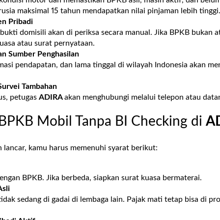
 kondisi motor dan memastikan BPKB asli, masih aktif, dan belu
sia maksimal 15 tahun mendapatkan nilai pinjaman lebih tinggi
n Pribadi
ukti domisili akan di periksa secara manual. Jika BPKB bukan a
kuasa atau surat pernyataan.
an Sumber Penghasilan
imasi pendapatan, dan lama tinggal di wilayah Indonesia akan m
Survei Tambahan
us, petugas
ADIRA
akan menghubungi melalui telepon atau data
 BPKB Mobil Tanpa BI Checking di
A
n lancar, kamu harus memenuhi syarat berikut:
engan BPKB. Jika berbeda, siapkan surat kuasa bermaterai.
sli
dak sedang di gadai di lembaga lain. Pajak mati tetap bisa di pro