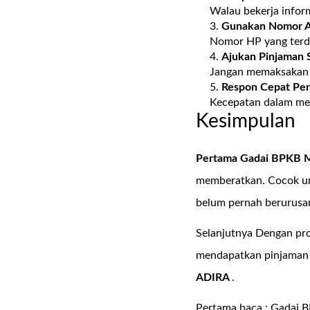
Walau bekerja inform
Gunakan Nomor A
Nomor HP yang terdaf
Ajukan Pinjaman S
Jangan memaksakan p
Respon Cepat Pe
Kecepatan dalam me
Kesimpulan
Pertama Gadai BPKB Mo
memberatkan. Cocok un
belum pernah berurusa
Selanjutnya Dengan pros
mendapatkan pinjaman l
ADIRA
.
Pertama baca :
Gadai B