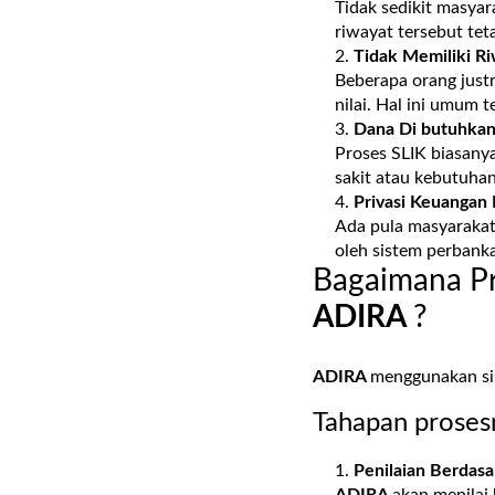
Tidak sedikit masyar
riwayat tersebut tet
Tidak Memiliki Ri
Beberapa orang justr
nilai. Hal ini umum 
Dana Di butuhkan
Proses SLIK biasany
sakit atau kebutuha
Privasi Keuangan 
Ada pula masyarakat 
oleh sistem perbank
Bagaimana Pr
ADIRA
?
ADIRA
menggunakan sist
Tahapan prosesn
Penilaian Berdas