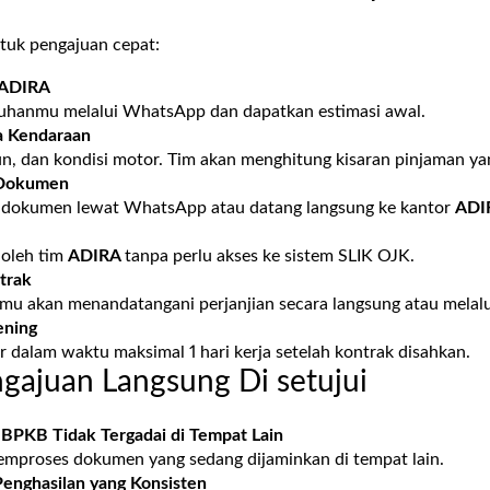
ntuk pengajuan cepat:
ADIRA
tuhanmu melalui WhatsApp dan dapatkan estimasi awal.
a Kendaraan
un, dan kondisi motor. Tim akan menghitung kisaran pinjaman y
 Dokumen
 dokumen lewat WhatsApp atau datang langsung ke kantor
ADI
 oleh tim
ADIRA
tanpa perlu akses ke sistem SLIK OJK.
trak
kamu akan menandatangani perjanjian secara langsung atau melalui
ening
r dalam waktu maksimal 1 hari kerja setelah kontrak disahkan.
ngajuan Langsung Di setujui
 BPKB Tidak Tergadai di Tempat Lain
emproses dokumen yang sedang dijaminkan di tempat lain.
Penghasilan yang Konsisten