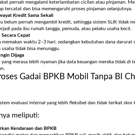
akat pernah mengalami keterlambatan cicilan atau pinjaman. Mes
ap tercatat dan bisa memengaruhi proses pinjaman selanjutnya.
wayat Kredit Sama Sekali
u belum pernah mengambil kredit, sehingga sistem SLIK tidak me
terjadi pada ibu rumah tangga, pemuda, atau pelaku usaha kecil.
 Secara Cepat
a memakan waktu 2–3 hari, sedangkan kebutuhan dana darurat s
n usaha tidak bisa menunggu.
Ingin Dijaga
yang merasa lebih nyaman jika data keuangan mereka tidak di tel
an.
oses Gadai BPKB Mobil Tanpa BI Ch
em evaluasi internal yang lebih fleksibel dan tidak terikat skor 
ya meliputi:
arkan Kendaraan dan BPKB