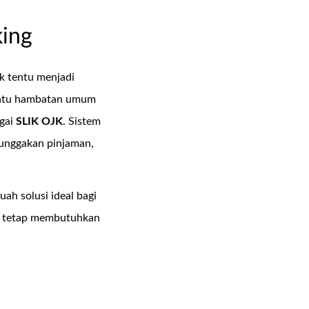
king
 tentu menjadi
h satu hambatan umum
agai
SLIK OJK
. Sistem
tunggakan pinjaman,
buah solusi ideal bagi
un tetap membutuhkan