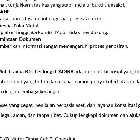
al, tunjukkan arus kas yang stabil melalui bukti transaksi.
ktif
tar harus bisa di hubungi saat proses verifikasi.
esuai Nilai
Mobil
lafon tinggi jika kondisi Mobil tidak mendukung.
rmintaan Dokumen
mberikan informasi sangat memengaruhi proses pencairan.
bil tanpa BI Checking di
ADIRA
adalah solusi finansial yang fl
tuk kamu yang butuh dana cepat namun punya keterbatasan dal
n dengan lembaga keuangan.
es yang cepat, penilaian berbasis aset, dan layanan konsultasi g
egal, aman, dan tanpa ribet. Cukup lengkapi dokumen dan ajuka
PKB Motor Tanpa Cek BI Checking