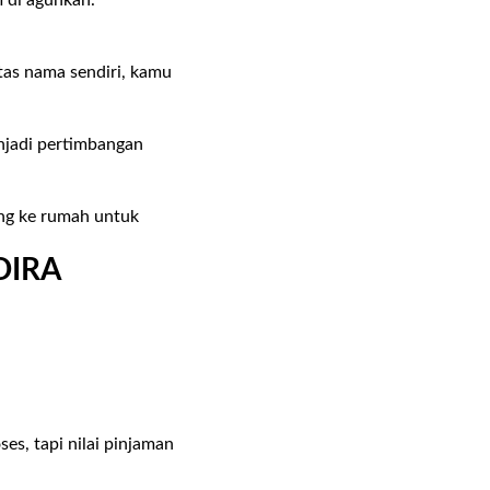
m di agunkan.
.
tas nama sendiri, kamu
enjadi pertimbangan
ng ke rumah untuk
DIRA
ses, tapi nilai pinjaman