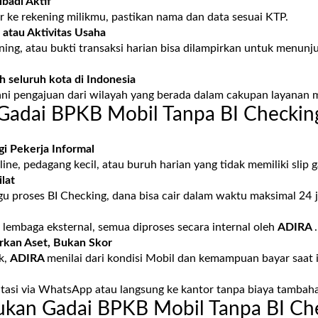
badi Aktif
r ke rekening milikmu, pastikan nama dan data sesuai KTP.
 atau Aktivitas Usaha
kening, atau bukti transaksi harian bisa dilampirkan untuk men
ah seluruh kota di Indonesia
ni pengajuan dari wilayah yang berada dalam cakupan layanan 
Gadai BPKB Mobil Tanpa BI Checkin
i Pekerja Informal
ne, pedagang kecil, atau buruh harian yang tidak memiliki slip ga
lat
u proses BI Checking, dana bisa cair dalam waktu maksimal 24 
e lembaga eksternal, semua diproses secara internal oleh
ADIRA
.
arkan Aset, Bukan Skor
k,
ADIRA
menilai dari kondisi Mobil dan kemampuan bayar saat i
tasi via WhatsApp atau langsung ke kantor tanpa biaya tambah
ukan Gadai BPKB Mobil Tanpa BI Ch