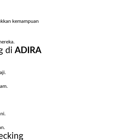
unjukkan kemampuan
mereka.
g di
ADIRA
ji.
jam.
ni.
an.
ecking