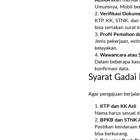
ADIRA
akan menilai
Umumnya, Mobil beru
Verifikasi Dokume
KTP, KK, STNK, dan b
bisa sertakan surat 
Profil Pemohon d
Jenis pekerjaan, est
kelayakan.
Wawancara atau 
Dalam beberapa kas
konfirmasi data.
Syarat Gadai
Agar pengajuan berjala
KTP dan KK Asli
Nama harus sesuai d
BPKB dan STNK A
Pastikan kendaraan ti
bisa berkurang.