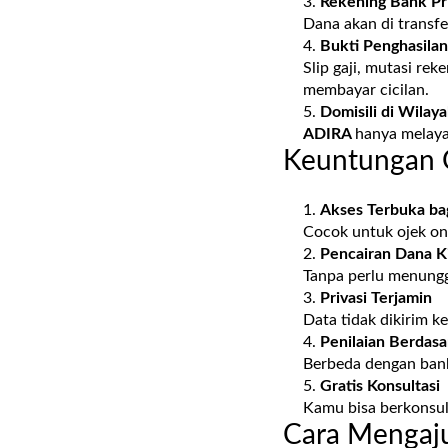
Rekening Bank Pri
Dana akan di transfe
Bukti Penghasilan
Slip gaji, mutasi re
membayar cicilan.
Domisili di Wilay
ADIRA
hanya melaya
Keuntungan 
Akses Terbuka bag
Cocok untuk ojek onli
Pencairan Dana Ki
Tanpa perlu menungg
Privasi Terjamin
Data tidak dikirim k
Penilaian Berdas
Berbeda dengan ban
Gratis Konsultasi
Kamu bisa berkonsul
Cara Mengaj