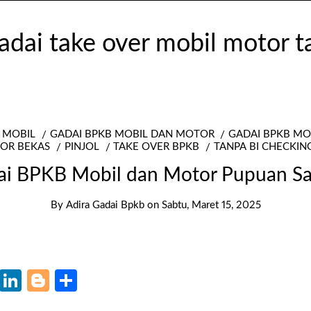
 MOBIL
GADAI BPKB MOBIL DAN MOTOR
GADAI BPKB M
OR BEKAS
PINJOL
TAKE OVER BPKB
TANPA BI CHECKIN
ai BPKB Mobil dan Motor Pupuan S
By
Adira Gadai Bpkb
on
Sabtu, Maret 15, 2025
k
r
il
WhatsApp
LinkedIn
Blogger
Share