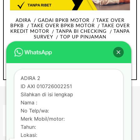
ADIRA
GADAI BPKB MOTOR
TAKE OVER
BPKB
TAKE OVER BPKB MOTOR
TAKE OVER
KREDIT MOTOR
TANPA BI CHECKING
TANPA
SURVEY
TOP UP PINJAMAN
Take over bpkb motor Tangerang tanpa
Survey dan bi checking
ADIRA 2
ID AXI 010726002251
Silahkan di isi lengkap
Nama :
No Telp/wa:
Merk Mobil/motor:
Tahun:
Lokasi: