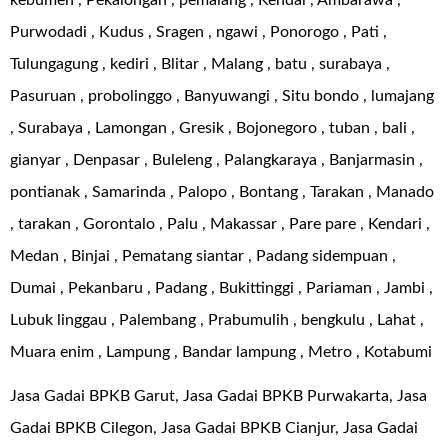
kebumen , Pekalongan , pemalang , Kendal , Ambarawa ,
Purwodadi , Kudus , Sragen , ngawi , Ponorogo , Pati ,
Tulungagung , kediri , Blitar , Malang , batu , surabaya ,
Pasuruan , probolinggo , Banyuwangi , Situ bondo , lumajang
, Surabaya , Lamongan , Gresik , Bojonegoro , tuban , bali ,
gianyar , Denpasar , Buleleng , Palangkaraya , Banjarmasin ,
pontianak , Samarinda , Palopo , Bontang , Tarakan , Manado
, tarakan , Gorontalo , Palu , Makassar , Pare pare , Kendari ,
Medan , Binjai , Pematang siantar , Padang sidempuan ,
Dumai , Pekanbaru , Padang , Bukittinggi , Pariaman , Jambi ,
Lubuk linggau , Palembang , Prabumulih , bengkulu , Lahat ,
Muara enim , Lampung , Bandar lampung , Metro , Kotabumi
Jasa Gadai BPKB Garut, Jasa Gadai BPKB Purwakarta, Jasa
Gadai BPKB Cilegon, Jasa Gadai BPKB Cianjur, Jasa Gadai