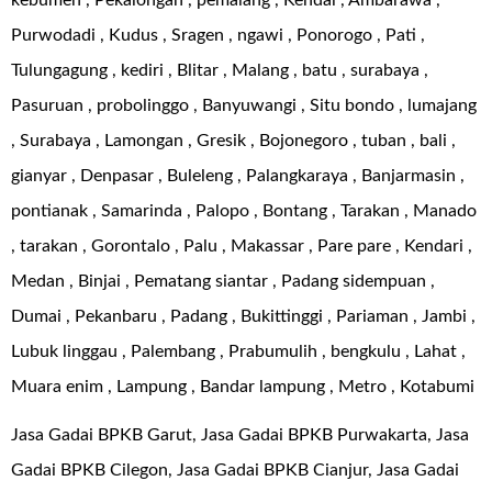
kebumen , Pekalongan , pemalang , Kendal , Ambarawa ,
Purwodadi , Kudus , Sragen , ngawi , Ponorogo , Pati ,
Tulungagung , kediri , Blitar , Malang , batu , surabaya ,
Pasuruan , probolinggo , Banyuwangi , Situ bondo , lumajang
, Surabaya , Lamongan , Gresik , Bojonegoro , tuban , bali ,
gianyar , Denpasar , Buleleng , Palangkaraya , Banjarmasin ,
pontianak , Samarinda , Palopo , Bontang , Tarakan , Manado
, tarakan , Gorontalo , Palu , Makassar , Pare pare , Kendari ,
Medan , Binjai , Pematang siantar , Padang sidempuan ,
Dumai , Pekanbaru , Padang , Bukittinggi , Pariaman , Jambi ,
Lubuk linggau , Palembang , Prabumulih , bengkulu , Lahat ,
Muara enim , Lampung , Bandar lampung , Metro , Kotabumi
Jasa Gadai BPKB Garut, Jasa Gadai BPKB Purwakarta, Jasa
Gadai BPKB Cilegon, Jasa Gadai BPKB Cianjur, Jasa Gadai