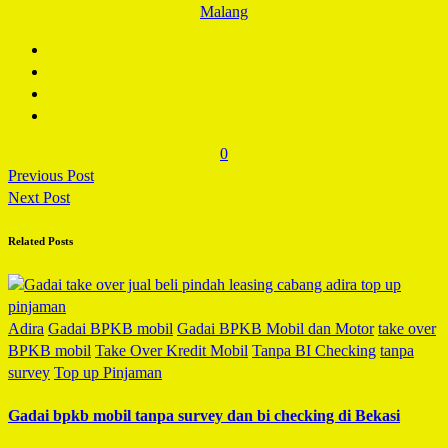
Malang
0
Previous Post
Next Post
Related Posts
Adira
Gadai BPKB mobil
Gadai BPKB Mobil dan Motor
take over
BPKB mobil
Take Over Kredit Mobil
Tanpa BI Checking
tanpa
survey
Top up Pinjaman
Gadai bpkb mobil tanpa survey dan bi checking di Bekasi