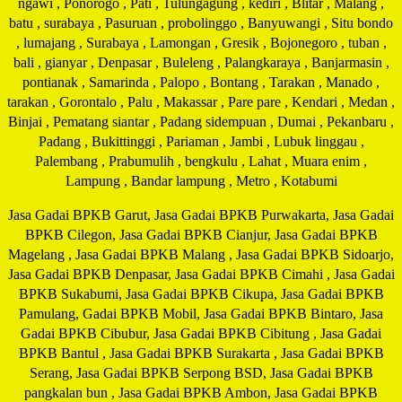
ngawi , Ponorogo , Pati , Tulungagung , kediri , Blitar , Malang ,
batu , surabaya , Pasuruan , probolinggo , Banyuwangi , Situ bondo
, lumajang , Surabaya , Lamongan , Gresik , Bojonegoro , tuban ,
bali , gianyar , Denpasar , Buleleng , Palangkaraya , Banjarmasin ,
pontianak , Samarinda , Palopo , Bontang , Tarakan , Manado ,
tarakan , Gorontalo , Palu , Makassar , Pare pare , Kendari , Medan ,
Binjai , Pematang siantar , Padang sidempuan , Dumai , Pekanbaru ,
Padang , Bukittinggi , Pariaman , Jambi , Lubuk linggau ,
Palembang , Prabumulih , bengkulu , Lahat , Muara enim ,
Lampung , Bandar lampung , Metro , Kotabumi
Jasa Gadai BPKB Garut, Jasa Gadai BPKB Purwakarta, Jasa Gadai
BPKB Cilegon, Jasa Gadai BPKB Cianjur, Jasa Gadai BPKB
Magelang , Jasa Gadai BPKB Malang , Jasa Gadai BPKB Sidoarjo,
Jasa Gadai BPKB Denpasar, Jasa Gadai BPKB Cimahi , Jasa Gadai
BPKB Sukabumi, Jasa Gadai BPKB Cikupa, Jasa Gadai BPKB
Pamulang, Gadai BPKB Mobil, Jasa Gadai BPKB Bintaro, Jasa
Gadai BPKB Cibubur, Jasa Gadai BPKB Cibitung , Jasa Gadai
BPKB Bantul , Jasa Gadai BPKB Surakarta , Jasa Gadai BPKB
Serang, Jasa Gadai BPKB Serpong BSD, Jasa Gadai BPKB
pangkalan bun , Jasa Gadai BPKB Ambon, Jasa Gadai BPKB