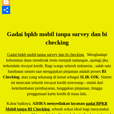
LinkedIn
Blogger
Share
Gadai bpkb mobil tanpa survey dan bi
checking
Gadai bpkb mobil tanpa survey dan bi checking
Menghadapi
kebutuhan dana mendesak tentu menjadi tantangan, apalagi jika
terkendala riwayat kredit. Bagi warga seluruh indonesia , salah satu
hambatan umum saat mengajukan pinjaman adalah proses
BI
Checking
, atau yang sekarang di kenal sebagai
SLIK OJK
. Sistem
ini mencatat seluruh riwayat kredit seseorang—mulai dari
keterlambatan pembayaran, tunggakan pinjaman, hingga
penggunaan kartu kredit di masa lalu.
Kabar baiknya,
ADIRA menyediakan layanan
gadai BPKB
Mobil tanpa BI Checking
, sebuah solusi ideal bagi masyarakat