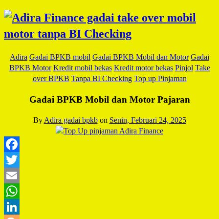
Adira
Gadai BPKB mobil
Gadai BPKB Mobil dan Motor
Gadai
BPKB Motor
Kredit mobil bekas
Kredit motor bekas
Pinjol
Take
over BPKB
Tanpa BI Checking
Top up Pinjaman
Gadai BPKB Mobil dan Motor Pajaran
By
Adira gadai bpkb
on
Senin, Februari 24, 2025
Facebook
Twitter
Email
WhatsApp