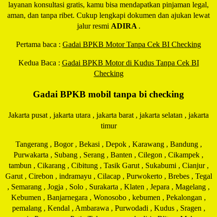
layanan konsultasi gratis, kamu bisa mendapatkan pinjaman legal,
aman, dan tanpa ribet. Cukup lengkapi dokumen dan ajukan lewat
jalur resmi
ADIRA
.
Pertama baca :
Gadai BPKB Motor Tanpa Cek BI Checking
Kedua Baca :
Gadai BPKB Motor di Kudus Tanpa Cek BI
Checking
Gadai BPKB mobil tanpa bi checking
Jakarta pusat , jakarta utara , jakarta barat , jakarta selatan , jakarta
timur
Tangerang , Bogor , Bekasi , Depok , Karawang , Bandung ,
Purwakarta , Subang , Serang , Banten , Cilegon , Cikampek ,
tambun , Cikarang , Cibitung , Tasik Garut , Sukabumi , Cianjur ,
Garut , Cirebon , indramayu , Cilacap , Purwokerto , Brebes , Tegal
, Semarang , Jogja , Solo , Surakarta , Klaten , Jepara , Magelang ,
Kebumen , Banjarnegara , Wonosobo , kebumen , Pekalongan ,
pemalang , Kendal , Ambarawa , Purwodadi , Kudus , Sragen ,