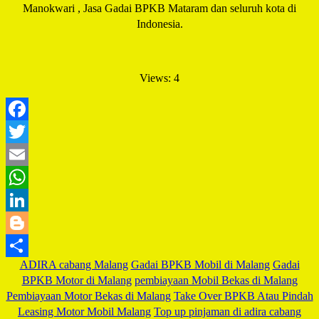
Manokwari , Jasa Gadai BPKB Mataram dan seluruh kota di
Indonesia.
Views: 4
Facebook
Twitter
Email
WhatsApp
LinkedIn
Blogger
ADIRA cabang Malang
Gadai BPKB Mobil di Malang
Gadai
Share
BPKB Motor di Malang
pembiayaan Mobil Bekas di Malang
Pembiayaan Motor Bekas di Malang
Take Over BPKB Atau Pindah
Leasing Motor Mobil Malang
Top up pinjaman di adira cabang