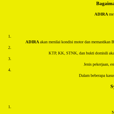
Bagaima
ADIRA
men
ADIRA
akan menilai kondisi motor dan memastikan B
KTP, KK, STNK, dan bukti domisili akan 
Jenis pekerjaan, e
Dalam beberapa kasu
S
N