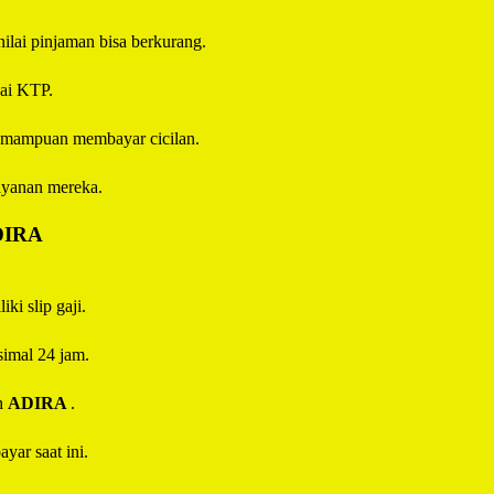
 nilai pinjaman bisa berkurang.
uai KTP.
 kemampuan membayar cicilan.
ayanan mereka.
DIRA
ki slip gaji.
imal 24 jam.
eh
ADIRA
.
yar saat ini.