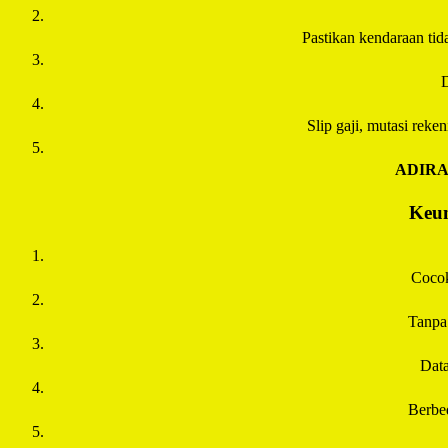
Pastikan kendaraan tida
D
Slip gaji, mutasi rek
ADIR
Keun
Cocok
Tanpa
Data
Berbe