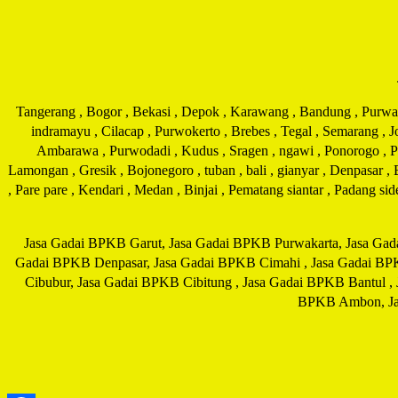
Tangerang , Bogor , Bekasi , Depok , Karawang , Bandung , Purwakar
indramayu , Cilacap , Purwokerto , Brebes , Tegal , Semarang , 
Ambarawa , Purwodadi , Kudus , Sragen , ngawi , Ponorogo , Pati
Lamongan , Gresik , Bojonegoro , tuban , bali , gianyar , Denpasar ,
, Pare pare , Kendari , Medan , Binjai , Pematang siantar , Padang s
Jasa Gadai BPKB Garut, Jasa Gadai BPKB Purwakarta, Jasa Gad
Gadai BPKB Denpasar, Jasa Gadai BPKB Cimahi , Jasa Gadai BP
Cibubur, Jasa Gadai BPKB Cibitung , Jasa Gadai BPKB Bantul ,
BPKB Ambon, Jas