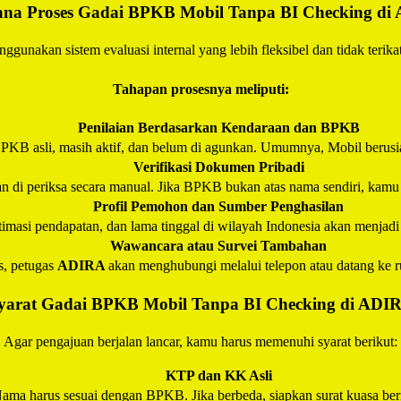
na Proses Gadai BPKB Mobil Tanpa BI Checking di
ggunakan sistem evaluasi internal yang lebih fleksibel dan tidak terikat
Tahapan prosesnya meliputi:
Penilaian Berdasarkan Kendaraan dan BPKB
PKB asli, masih aktif, dan belum di agunkan. Umumnya, Mobil berusia
Verifikasi Dokumen Pribadi
di periksa secara manual. Jika BPKB bukan atas nama sendiri, kamu bi
Profil Pemohon dan Sumber Penghasilan
stimasi pendapatan, dan lama tinggal di wilayah Indonesia akan menjad
Wawancara atau Survei Tambahan
s, petugas
ADIRA
akan menghubungi melalui telepon atau datang ke r
yarat Gadai BPKB Mobil Tanpa BI Checking di
ADI
Agar pengajuan berjalan lancar, kamu harus memenuhi syarat berikut:
KTP dan KK Asli
ama harus sesuai dengan BPKB. Jika berbeda, siapkan surat kuasa ber