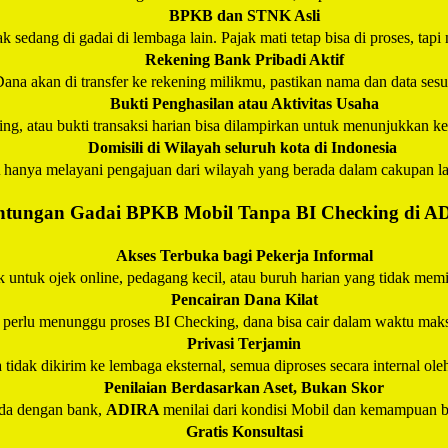
BPKB dan STNK Asli
k sedang di gadai di lembaga lain. Pajak mati tetap bisa di proses, tapi
Rekening Bank Pribadi Aktif
ana akan di transfer ke rekening milikmu, pastikan nama dan data ses
Bukti Penghasilan atau Aktivitas Usaha
ening, atau bukti transaksi harian bisa dilampirkan untuk menunjukkan
Domisili di Wilayah seluruh kota di Indonesia
A
hanya melayani pengajuan dari wilayah yang berada dalam cakupan l
tungan Gadai BPKB Mobil Tanpa BI Checking di
A
Akses Terbuka bagi Pekerja Informal
 untuk ojek online, pedagang kecil, atau buruh harian yang tidak memili
Pencairan Dana Kilat
 perlu menunggu proses BI Checking, dana bisa cair dalam waktu maks
Privasi Terjamin
 tidak dikirim ke lembaga eksternal, semua diproses secara internal ol
Penilaian Berdasarkan Aset, Bukan Skor
da dengan bank,
ADIRA
menilai dari kondisi Mobil dan kemampuan ba
Gratis Konsultasi