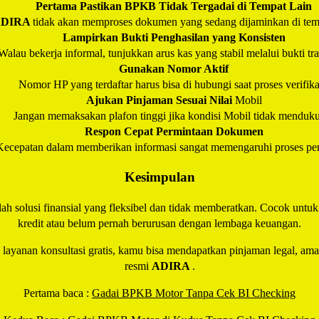
Pertama Pastikan BPKB Tidak Tergadai di Tempat Lain
ADIRA
tidak akan memproses dokumen yang sedang dijaminkan di temp
Lampirkan Bukti Penghasilan yang Konsisten
Walau bekerja informal, tunjukkan arus kas yang stabil melalui bukti tra
Gunakan Nomor Aktif
Nomor HP yang terdaftar harus bisa di hubungi saat proses verifika
Ajukan Pinjaman Sesuai Nilai
Mobil
Jangan memaksakan plafon tinggi jika kondisi Mobil tidak menduk
Respon Cepat Permintaan Dokumen
Kecepatan dalam memberikan informasi sangat memengaruhi proses pen
Kesimpulan
lah solusi finansial yang fleksibel dan tidak memberatkan. Cocok unt
kredit atau belum pernah berurusan dengan lembaga keuangan.
n layanan konsultasi gratis, kamu bisa mendapatkan pinjaman legal, am
resmi
ADIRA
.
Pertama baca :
Gadai BPKB Motor Tanpa Cek BI Checking