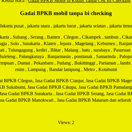
Kedua Baca :
Gadai BPKB Motor di Kudus Tanpa Cek BI Checking
Gadai BPKB mobil tanpa bi checking
Jakarta pusat , jakarta utara , jakarta barat , jakarta selatan , jakarta timu
ta , Subang , Serang , Banten , Cilegon , Cikampek , tambun , Cikaran
Jogja , Solo , Surakarta , Klaten , Jepara , Magelang , Kebumen , Banj
 , Tulungagung , kediri , Blitar , Malang , batu , surabaya , Pasuruan
 Buleleng , Palangkaraya , Banjarmasin , pontianak , Samarinda , Palopo
idempuan , Dumai , Pekanbaru , Padang , Bukittinggi , Pariaman , Jamb
enim , Lampung , Bandar lampung , Metro , Kotabumi
ai BPKB Cilegon, Jasa Gadai BPKB Cianjur, Jasa Gadai BPKB Magela
KB Sukabumi, Jasa Gadai BPKB Cikupa, Jasa Gadai BPKB Pamulang
 Jasa Gadai BPKB Surakarta , Jasa Gadai BPKB Serang, Jasa Gadai 
a Gadai BPKB Manokwari , Jasa Gadai BPKB Mataram dan seluruh ko
Views: 2