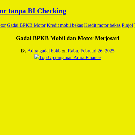
tor
Gadai BPKB Motor
Kredit mobil bekas
Kredit motor bekas
Pinjol
Gadai BPKB Mobil dan Motor Merjosari
By
Adira gadai bpkb
on
Rabu, Februari 26, 2025
Facebook
Twitter
Email
WhatsApp
LinkedIn
Blogger
Share