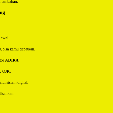
a tambahan.
ing
 awal.
g bisa kamu dapatkan.
tor
ADIRA
.
IK OJK.
ui sistem digital.
disahkan.