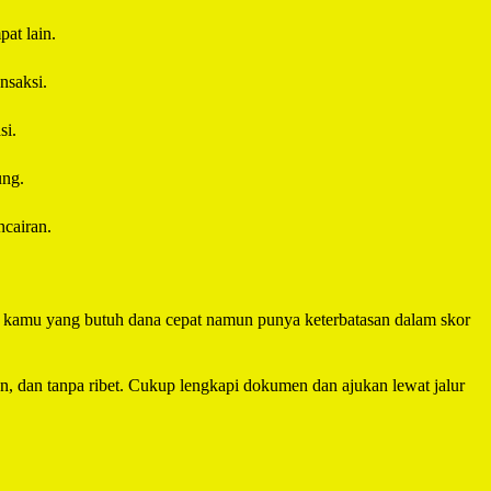
at lain.
nsaksi.
si.
ung.
cairan.
uk kamu yang butuh dana cepat namun punya keterbatasan dalam skor
an, dan tanpa ribet. Cukup lengkapi dokumen dan ajukan lewat jalur