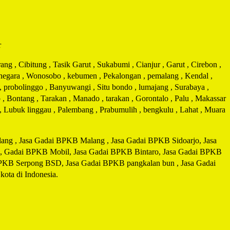
r
g , Cibitung , Tasik Garut , Sukabumi , Cianjur , Garut , Cirebon ,
arnegara , Wonosobo , kebumen , Pekalongan , pemalang , Kendal ,
 , probolinggo , Banyuwangi , Situ bondo , lumajang , Surabaya ,
 , Bontang , Tarakan , Manado , tarakan , Gorontalo , Palu , Makassar
i , Lubuk linggau , Palembang , Prabumulih , bengkulu , Lahat , Muara
ng , Jasa Gadai BPKB Malang , Jasa Gadai BPKB Sidoarjo, Jasa
, Gadai BPKB Mobil, Jasa Gadai BPKB Bintaro, Jasa Gadai BPKB
BPKB Serpong BSD, Jasa Gadai BPKB pangkalan bun , Jasa Gadai
ta di Indonesia.