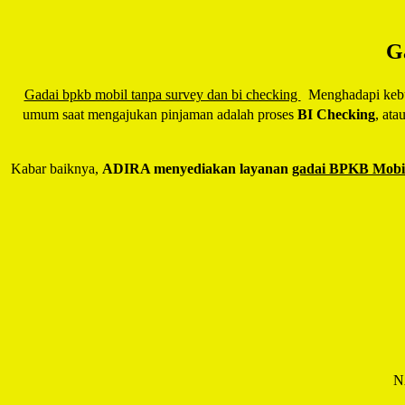
G
Gadai bpkb mobil tanpa survey dan bi checking
Menghadapi kebutu
umum saat mengajukan pinjaman adalah proses
BI Checking
, ata
Kabar baiknya,
ADIRA menyediakan layanan
gadai BPKB Mobil
N