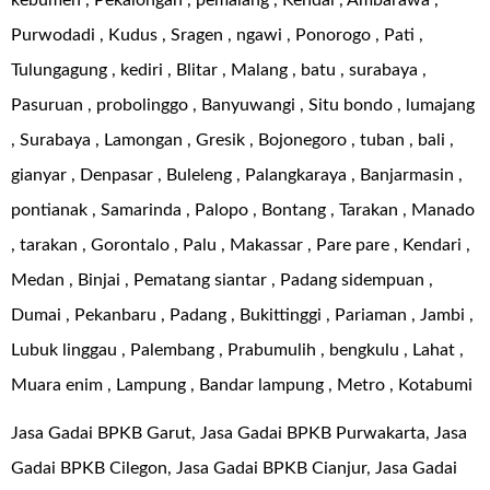
kebumen , Pekalongan , pemalang , Kendal , Ambarawa ,
Purwodadi , Kudus , Sragen , ngawi , Ponorogo , Pati ,
Tulungagung , kediri , Blitar , Malang , batu , surabaya ,
Pasuruan , probolinggo , Banyuwangi , Situ bondo , lumajang
, Surabaya , Lamongan , Gresik , Bojonegoro , tuban , bali ,
gianyar , Denpasar , Buleleng , Palangkaraya , Banjarmasin ,
pontianak , Samarinda , Palopo , Bontang , Tarakan , Manado
, tarakan , Gorontalo , Palu , Makassar , Pare pare , Kendari ,
Medan , Binjai , Pematang siantar , Padang sidempuan ,
Dumai , Pekanbaru , Padang , Bukittinggi , Pariaman , Jambi ,
Lubuk linggau , Palembang , Prabumulih , bengkulu , Lahat ,
Muara enim , Lampung , Bandar lampung , Metro , Kotabumi
Jasa Gadai BPKB Garut, Jasa Gadai BPKB Purwakarta, Jasa
Gadai BPKB Cilegon, Jasa Gadai BPKB Cianjur, Jasa Gadai