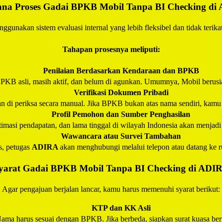
na Proses Gadai BPKB Mobil Tanpa BI Checking di
ggunakan sistem evaluasi internal yang lebih fleksibel dan tidak terikat
Tahapan prosesnya meliputi:
Penilaian Berdasarkan Kendaraan dan BPKB
PKB asli, masih aktif, dan belum di agunkan. Umumnya, Mobil berusia
Verifikasi Dokumen Pribadi
di periksa secara manual. Jika BPKB bukan atas nama sendiri, kamu bi
Profil Pemohon dan Sumber Penghasilan
stimasi pendapatan, dan lama tinggal di wilayah Indonesia akan menjad
Wawancara atau Survei Tambahan
s, petugas
ADIRA
akan menghubungi melalui telepon atau datang ke r
yarat Gadai BPKB Mobil Tanpa BI Checking di
ADI
Agar pengajuan berjalan lancar, kamu harus memenuhi syarat berikut:
KTP dan KK Asli
ama harus sesuai dengan BPKB. Jika berbeda, siapkan surat kuasa ber