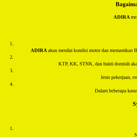
Bagaima
ADIRA
men
ADIRA
akan menilai kondisi motor dan memastikan B
KTP, KK, STNK, dan bukti domisili akan 
Jenis pekerjaan, e
Dalam beberapa kasu
S
N