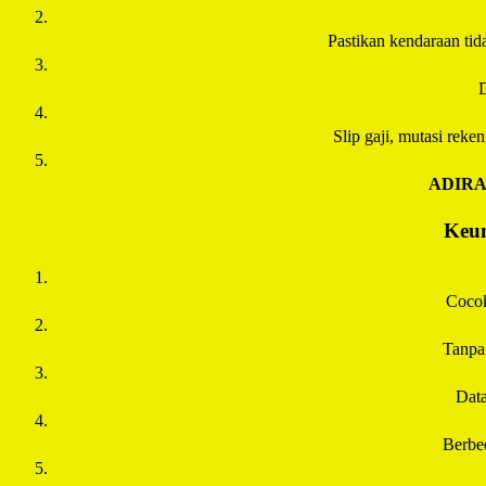
Pastikan kendaraan tida
D
Slip gaji, mutasi rek
ADIR
Keun
Cocok
Tanpa
Data
Berbe