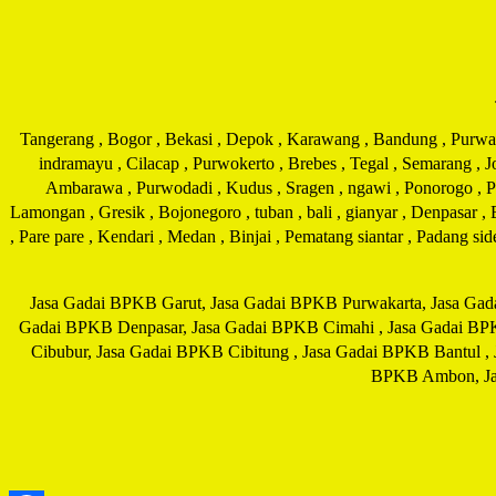
Tangerang , Bogor , Bekasi , Depok , Karawang , Bandung , Purwakar
indramayu , Cilacap , Purwokerto , Brebes , Tegal , Semarang , 
Ambarawa , Purwodadi , Kudus , Sragen , ngawi , Ponorogo , Pati
Lamongan , Gresik , Bojonegoro , tuban , bali , gianyar , Denpasar ,
, Pare pare , Kendari , Medan , Binjai , Pematang siantar , Padang s
Jasa Gadai BPKB Garut, Jasa Gadai BPKB Purwakarta, Jasa Gad
Gadai BPKB Denpasar, Jasa Gadai BPKB Cimahi , Jasa Gadai BP
Cibubur, Jasa Gadai BPKB Cibitung , Jasa Gadai BPKB Bantul ,
BPKB Ambon, Jas