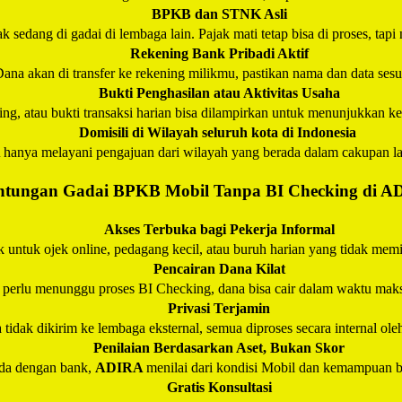
BPKB dan STNK Asli
k sedang di gadai di lembaga lain. Pajak mati tetap bisa di proses, tapi
Rekening Bank Pribadi Aktif
ana akan di transfer ke rekening milikmu, pastikan nama dan data ses
Bukti Penghasilan atau Aktivitas Usaha
ening, atau bukti transaksi harian bisa dilampirkan untuk menunjukkan
Domisili di Wilayah seluruh kota di Indonesia
A
hanya melayani pengajuan dari wilayah yang berada dalam cakupan l
tungan Gadai BPKB Mobil Tanpa BI Checking di
A
Akses Terbuka bagi Pekerja Informal
 untuk ojek online, pedagang kecil, atau buruh harian yang tidak memili
Pencairan Dana Kilat
 perlu menunggu proses BI Checking, dana bisa cair dalam waktu maks
Privasi Terjamin
 tidak dikirim ke lembaga eksternal, semua diproses secara internal ol
Penilaian Berdasarkan Aset, Bukan Skor
da dengan bank,
ADIRA
menilai dari kondisi Mobil dan kemampuan ba
Gratis Konsultasi