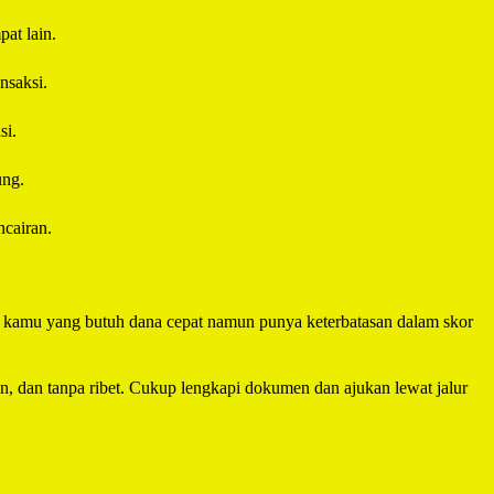
at lain.
nsaksi.
si.
ung.
cairan.
uk kamu yang butuh dana cepat namun punya keterbatasan dalam skor
an, dan tanpa ribet. Cukup lengkapi dokumen dan ajukan lewat jalur