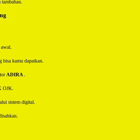
a tambahan.
ing
 awal.
g bisa kamu dapatkan.
tor
ADIRA
.
IK OJK.
ui sistem digital.
disahkan.