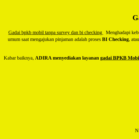
G
Gadai bpkb mobil tanpa survey dan bi checking
Menghadapi kebutu
umum saat mengajukan pinjaman adalah proses
BI Checking
, ata
Kabar baiknya,
ADIRA menyediakan layanan
gadai BPKB Mobil
N