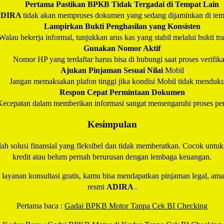
Pertama Pastikan BPKB Tidak Tergadai di Tempat Lain
ADIRA
tidak akan memproses dokumen yang sedang dijaminkan di temp
Lampirkan Bukti Penghasilan yang Konsisten
Walau bekerja informal, tunjukkan arus kas yang stabil melalui bukti tra
Gunakan Nomor Aktif
Nomor HP yang terdaftar harus bisa di hubungi saat proses verifika
Ajukan Pinjaman Sesuai Nilai
Mobil
Jangan memaksakan plafon tinggi jika kondisi Mobil tidak menduk
Respon Cepat Permintaan Dokumen
Kecepatan dalam memberikan informasi sangat memengaruhi proses pen
Kesimpulan
lah solusi finansial yang fleksibel dan tidak memberatkan. Cocok unt
kredit atau belum pernah berurusan dengan lembaga keuangan.
n layanan konsultasi gratis, kamu bisa mendapatkan pinjaman legal, am
resmi
ADIRA
.
Pertama baca :
Gadai BPKB Motor Tanpa Cek BI Checking