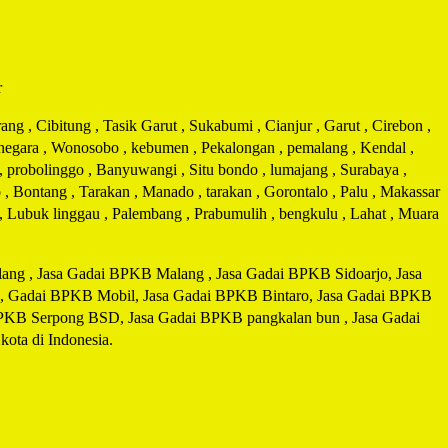
r
g , Cibitung , Tasik Garut , Sukabumi , Cianjur , Garut , Cirebon ,
arnegara , Wonosobo , kebumen , Pekalongan , pemalang , Kendal ,
 , probolinggo , Banyuwangi , Situ bondo , lumajang , Surabaya ,
 , Bontang , Tarakan , Manado , tarakan , Gorontalo , Palu , Makassar
i , Lubuk linggau , Palembang , Prabumulih , bengkulu , Lahat , Muara
ng , Jasa Gadai BPKB Malang , Jasa Gadai BPKB Sidoarjo, Jasa
, Gadai BPKB Mobil, Jasa Gadai BPKB Bintaro, Jasa Gadai BPKB
BPKB Serpong BSD, Jasa Gadai BPKB pangkalan bun , Jasa Gadai
ta di Indonesia.