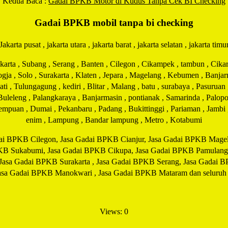
Kedua Baca :
Gadai BPKB Motor di Kudus Tanpa Cek BI Checking
Gadai BPKB mobil tanpa bi checking
Jakarta pusat , jakarta utara , jakarta barat , jakarta selatan , jakarta timu
ta , Subang , Serang , Banten , Cilegon , Cikampek , tambun , Cikaran
Jogja , Solo , Surakarta , Klaten , Jepara , Magelang , Kebumen , Banj
 , Tulungagung , kediri , Blitar , Malang , batu , surabaya , Pasuruan
 Buleleng , Palangkaraya , Banjarmasin , pontianak , Samarinda , Palopo
idempuan , Dumai , Pekanbaru , Padang , Bukittinggi , Pariaman , Jamb
enim , Lampung , Bandar lampung , Metro , Kotabumi
ai BPKB Cilegon, Jasa Gadai BPKB Cianjur, Jasa Gadai BPKB Magela
KB Sukabumi, Jasa Gadai BPKB Cikupa, Jasa Gadai BPKB Pamulang
 Jasa Gadai BPKB Surakarta , Jasa Gadai BPKB Serang, Jasa Gadai 
a Gadai BPKB Manokwari , Jasa Gadai BPKB Mataram dan seluruh ko
Views: 0