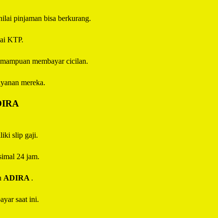
 nilai pinjaman bisa berkurang.
uai KTP.
 kemampuan membayar cicilan.
ayanan mereka.
DIRA
ki slip gaji.
imal 24 jam.
eh
ADIRA
.
yar saat ini.