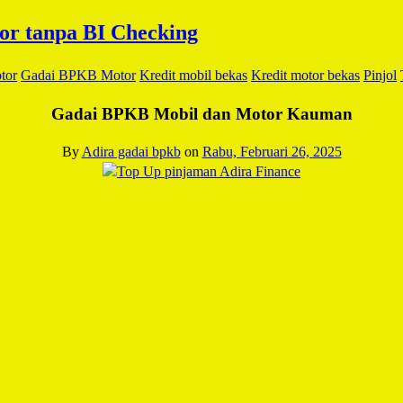
tor
Gadai BPKB Motor
Kredit mobil bekas
Kredit motor bekas
Pinjol
Gadai BPKB Mobil dan Motor Kauman
By
Adira gadai bpkb
on
Rabu, Februari 26, 2025
Facebook
Twitter
Email
WhatsApp
LinkedIn
Blogger
Share