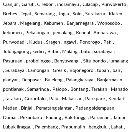
Cianjur , Garut , Cirebon , indramayu , Cilacap , Purwokerto ,
Brebes , Tegal , Semarang , Jogja , Solo , Surakarta , Klaten ,
Jepara , Magelang , Kebumen , Banjarnegara , Wonosobo ,
kebumen , Pekalongan , pemalang , Kendal , Ambarawa ,
Purwodadi , Kudus , Sragen , ngawi , Ponorogo , Pati ,
Tulungagung , kediri , Blitar , Malang , batu , surabaya ,
Pasuruan , probolinggo , Banyuwangi , Situ bondo , lumajang
, Surabaya , Lamongan , Gresik , Bojonegoro , tuban , bali ,
gianyar , Denpasar , Buleleng , Palangkaraya , Banjarmasin ,
pontianak , Samarinda , Palopo , Bontang , Tarakan , Manado
, tarakan , Gorontalo , Palu , Makassar , Pare pare , Kendari ,
Medan , Binjai , Pematang siantar , Padang sidempuan ,
Dumai , Pekanbaru , Padang , Bukittinggi , Pariaman , Jambi ,
Lubuk linggau , Palembang , Prabumulih , bengkulu , Lahat ,