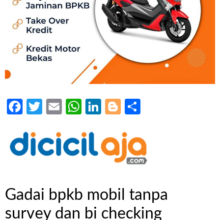
Facebook
Twitter
Email
WhatsApp
LinkedIn
Blogger
Share
Gadai bpkb mobil tanpa
survey dan bi checking