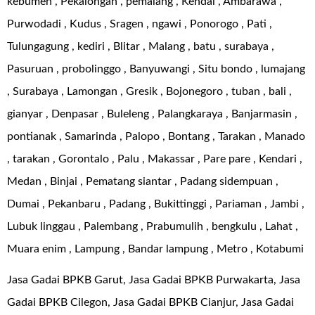
kebumen , Pekalongan , pemalang , Kendal , Ambarawa ,
Purwodadi , Kudus , Sragen , ngawi , Ponorogo , Pati ,
Tulungagung , kediri , Blitar , Malang , batu , surabaya ,
Pasuruan , probolinggo , Banyuwangi , Situ bondo , lumajang
, Surabaya , Lamongan , Gresik , Bojonegoro , tuban , bali ,
gianyar , Denpasar , Buleleng , Palangkaraya , Banjarmasin ,
pontianak , Samarinda , Palopo , Bontang , Tarakan , Manado
, tarakan , Gorontalo , Palu , Makassar , Pare pare , Kendari ,
Medan , Binjai , Pematang siantar , Padang sidempuan ,
Dumai , Pekanbaru , Padang , Bukittinggi , Pariaman , Jambi ,
Lubuk linggau , Palembang , Prabumulih , bengkulu , Lahat ,
Muara enim , Lampung , Bandar lampung , Metro , Kotabumi
Jasa Gadai BPKB Garut, Jasa Gadai BPKB Purwakarta, Jasa
Gadai BPKB Cilegon, Jasa Gadai BPKB Cianjur, Jasa Gadai