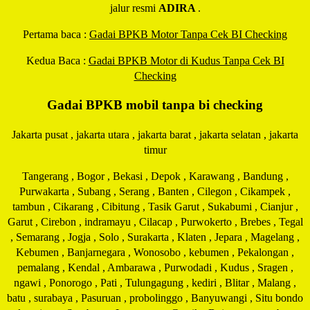
jalur resmi
ADIRA
.
Pertama baca :
Gadai BPKB Motor Tanpa Cek BI Checking
Kedua Baca :
Gadai BPKB Motor di Kudus Tanpa Cek BI
Checking
Gadai BPKB mobil tanpa bi checking
Jakarta pusat , jakarta utara , jakarta barat , jakarta selatan , jakarta
timur
Tangerang , Bogor , Bekasi , Depok , Karawang , Bandung ,
Purwakarta , Subang , Serang , Banten , Cilegon , Cikampek ,
tambun , Cikarang , Cibitung , Tasik Garut , Sukabumi , Cianjur ,
Garut , Cirebon , indramayu , Cilacap , Purwokerto , Brebes , Tegal
, Semarang , Jogja , Solo , Surakarta , Klaten , Jepara , Magelang ,
Kebumen , Banjarnegara , Wonosobo , kebumen , Pekalongan ,
pemalang , Kendal , Ambarawa , Purwodadi , Kudus , Sragen ,
ngawi , Ponorogo , Pati , Tulungagung , kediri , Blitar , Malang ,
batu , surabaya , Pasuruan , probolinggo , Banyuwangi , Situ bondo