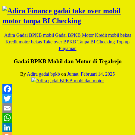
Adira
Gadai BPKB mobil
Gadai BPKB Motor
Kredit mobil bekas
Kredit motor bekas
Take over BPKB
Tanpa BI Checking
Top up
Pinjaman
Gadai BPKB Mobil dan Motor di Tegalrejo
By
Adira gadai bpkb
on
Jumat, Februari 14, 2025
Facebook
Twitter
Email
WhatsApp