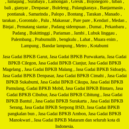
, lumajang , Surabaya , Lamongan , Gresik , Bojonegoro , tuban ,
bali , gianyar , Denpasar , Buleleng , Palangkaraya , Banjarmasin ,
pontianak , Samarinda , Palopo , Bontang , Tarakan , Manado ,
tarakan , Gorontalo , Palu , Makassar , Pare pare , Kendari , Medan ,
Binjai , Pematang siantar , Padang sidempuan , Dumai , Pekanbaru ,
Padang , Bukittinggi , Pariaman , Jambi , Lubuk linggau ,
Palembang , Prabumulih , bengkulu , Lahat , Muara enim ,
Lampung , Bandar lampung , Metro , Kotabumi
Jasa Gadai BPKB Garut, Jasa Gadai BPKB Purwakarta, Jasa Gadai
BPKB Cilegon, Jasa Gadai BPKB Cianjur, Jasa Gadai BPKB
Magelang , Jasa Gadai BPKB Malang , Jasa Gadai BPKB Sidoarjo,
Jasa Gadai BPKB Denpasar, Jasa Gadai BPKB Cimahi , Jasa Gadai
BPKB Sukabumi, Jasa Gadai BPKB Cikupa, Jasa Gadai BPKB
Pamulang, Gadai BPKB Mobil, Jasa Gadai BPKB Bintaro, Jasa
Gadai BPKB Cibubur, Jasa Gadai BPKB Cibitung , Jasa Gadai
BPKB Bantul , Jasa Gadai BPKB Surakarta , Jasa Gadai BPKB
Serang, Jasa Gadai BPKB Serpong BSD, Jasa Gadai BPKB
pangkalan bun , Jasa Gadai BPKB Ambon, Jasa Gadai BPKB
Manokwari , Jasa Gadai BPKB Mataram dan seluruh kota di
Indonesia.