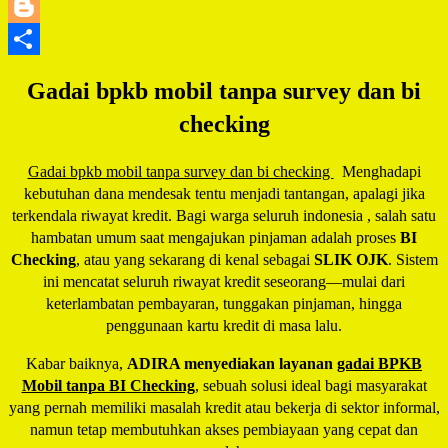
LinkedIn
Blogger
Share
Gadai bpkb mobil tanpa survey dan bi
checking
Gadai bpkb mobil tanpa survey dan bi checking
Menghadapi
kebutuhan dana mendesak tentu menjadi tantangan, apalagi jika
terkendala riwayat kredit. Bagi warga seluruh indonesia , salah satu
hambatan umum saat mengajukan pinjaman adalah proses
BI
Checking
, atau yang sekarang di kenal sebagai
SLIK OJK
. Sistem
ini mencatat seluruh riwayat kredit seseorang—mulai dari
keterlambatan pembayaran, tunggakan pinjaman, hingga
penggunaan kartu kredit di masa lalu.
Kabar baiknya,
ADIRA menyediakan layanan
gadai BPKB
Mobil tanpa BI Checking
, sebuah solusi ideal bagi masyarakat
yang pernah memiliki masalah kredit atau bekerja di sektor informal,
namun tetap membutuhkan akses pembiayaan yang cepat dan