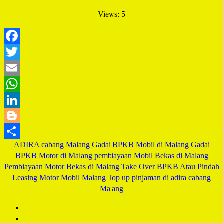
Views: 5
Facebook
Twitter
Email
WhatsApp
LinkedIn
Blogger
ADIRA cabang Malang
Gadai BPKB Mobil di Malang
Gadai
Share
BPKB Motor di Malang
pembiayaan Mobil Bekas di Malang
Pembiayaan Motor Bekas di Malang
Take Over BPKB Atau Pindah
Leasing Motor Mobil Malang
Top up pinjaman di adira cabang
Malang