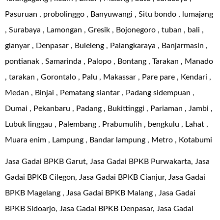
Pasuruan , probolinggo , Banyuwangi , Situ bondo , lumajang
, Surabaya , Lamongan , Gresik , Bojonegoro , tuban , bali ,
gianyar , Denpasar , Buleleng , Palangkaraya , Banjarmasin ,
pontianak , Samarinda , Palopo , Bontang , Tarakan , Manado
, tarakan , Gorontalo , Palu , Makassar , Pare pare , Kendari ,
Medan , Binjai , Pematang siantar , Padang sidempuan ,
Dumai , Pekanbaru , Padang , Bukittinggi , Pariaman , Jambi ,
Lubuk linggau , Palembang , Prabumulih , bengkulu , Lahat ,
Muara enim , Lampung , Bandar lampung , Metro , Kotabumi
Jasa Gadai BPKB Garut, Jasa Gadai BPKB Purwakarta, Jasa
Gadai BPKB Cilegon, Jasa Gadai BPKB Cianjur, Jasa Gadai
BPKB Magelang , Jasa Gadai BPKB Malang , Jasa Gadai
BPKB Sidoarjo, Jasa Gadai BPKB Denpasar, Jasa Gadai