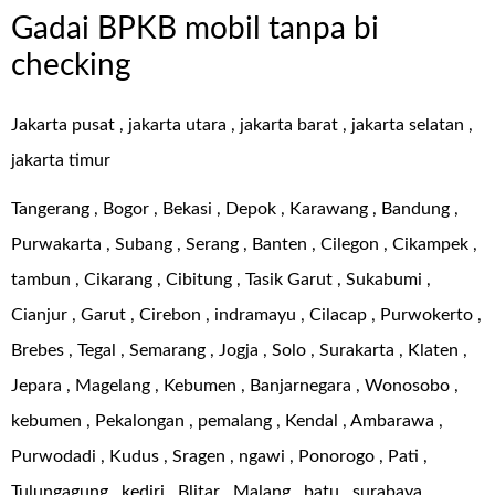
Gadai BPKB mobil tanpa bi
checking
Jakarta pusat , jakarta utara , jakarta barat , jakarta selatan ,
jakarta timur
Tangerang , Bogor , Bekasi , Depok , Karawang , Bandung ,
Purwakarta , Subang , Serang , Banten , Cilegon , Cikampek ,
tambun , Cikarang , Cibitung , Tasik Garut , Sukabumi ,
Cianjur , Garut , Cirebon , indramayu , Cilacap , Purwokerto ,
Brebes , Tegal , Semarang , Jogja , Solo , Surakarta , Klaten ,
Jepara , Magelang , Kebumen , Banjarnegara , Wonosobo ,
kebumen , Pekalongan , pemalang , Kendal , Ambarawa ,
Purwodadi , Kudus , Sragen , ngawi , Ponorogo , Pati ,
Tulungagung , kediri , Blitar , Malang , batu , surabaya ,