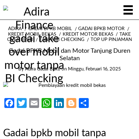
ADIRA
GADAI BPKB MOBIL
GADAI BPKB MOTOR
KREDIT MOBIL BEKAS
KREDIT MOTOR BEKAS
TAKE
OVER BPKB
TANPA BI CHECKING
TOP UP PINJAMAN
Gadai BPKB Mobil dan Motor Tanjung Duren
Selatan
By
Adira Gadai Bpkb
on
Minggu, Februari 16, 2025
Facebook
Twitter
Email
WhatsApp
LinkedIn
Blogger
Share
Gadai bpkb mobil tanpa