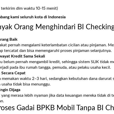
 terkirim dlm waktu 10-15 menit)
abang kami seluruh kota di Indonesia
yak Orang Menghindari BI Checkin
urang Baik
akat pernah mengalami keterlambatan cicilan atau pinjaman. Mes
ap tercatat dan bisa memengaruhi proses pinjaman selanjutnya.
wayat Kredit Sama Sekali
u belum pernah mengambil kredit, sehingga sistem SLIK tidak me
terjadi pada ibu rumah tangga, pemuda, atau pelaku usaha kecil.
 Secara Cepat
a memakan waktu 2–3 hari, sedangkan kebutuhan dana darurat s
n usaha tidak bisa menunggu.
Ingin Dijaga
yang merasa lebih nyaman jika data keuangan mereka tidak di tel
an.
oses Gadai BPKB Mobil Tanpa BI Ch