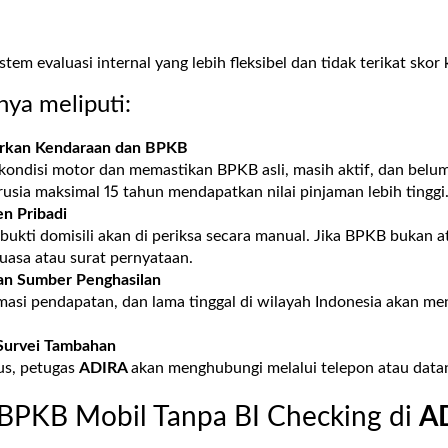
em evaluasi internal yang lebih fleksibel dan tidak terikat skor 
ya meliputi:
arkan Kendaraan dan BPKB
 kondisi motor dan memastikan BPKB asli, masih aktif, dan belu
sia maksimal 15 tahun mendapatkan nilai pinjaman lebih tinggi
n Pribadi
ukti domisili akan di periksa secara manual. Jika BPKB bukan a
kuasa atau surat pernyataan.
an Sumber Penghasilan
imasi pendapatan, dan lama tinggal di wilayah Indonesia akan m
Survei Tambahan
us, petugas
ADIRA
akan menghubungi melalui telepon atau data
 BPKB Mobil Tanpa BI Checking di
A