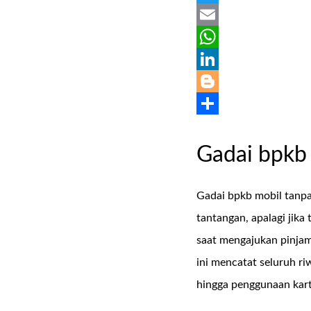
Twitter
Email
WhatsApp
LinkedIn
Blogger
Share
Gadai bpkb 
Gadai bpkb mobil tanpa
tantangan, apalagi jika
saat mengajukan pinja
ini mencatat seluruh r
hingga penggunaan kartu