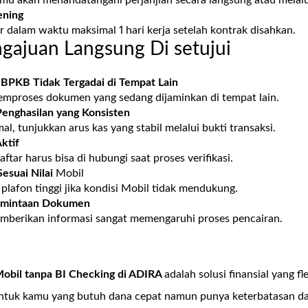
ening
r dalam waktu maksimal 1 hari kerja setelah kontrak disahkan.
ngajuan Langsung Di setujui
 BPKB Tidak Tergadai di Tempat Lain
emproses dokumen yang sedang dijaminkan di tempat lain.
Penghasilan yang Konsisten
al, tunjukkan arus kas yang stabil melalui bukti transaksi.
ktif
tar harus bisa di hubungi saat proses verifikasi.
esuai Nilai
Mobil
lafon tinggi jika kondisi Mobil tidak mendukung.
rmintaan Dokumen
mberikan informasi sangat memengaruhi proses pencairan.
bil tanpa BI Checking di
ADIRA
adalah solusi finansial yang fl
tuk kamu yang butuh dana cepat namun punya keterbatasan dal