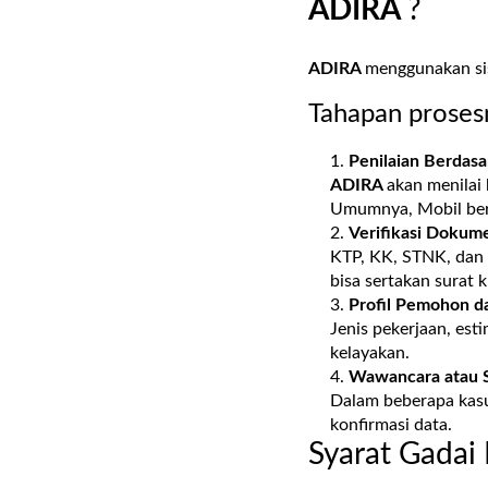
ADIRA
?
ADIRA
menggunakan sist
Tahapan prosesn
Penilaian Berdas
ADIRA
akan menilai
Umumnya, Mobil beru
Verifikasi Dokume
KTP, KK, STNK, dan b
bisa sertakan surat 
Profil Pemohon d
Jenis pekerjaan, est
kelayakan.
Wawancara atau 
Dalam beberapa kas
konfirmasi data.
Syarat Gadai