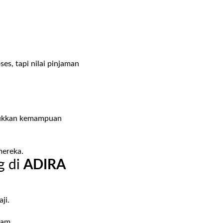
ses, tapi nilai pinjaman
unjukkan kemampuan
mereka.
g di
ADIRA
ji.
jam.