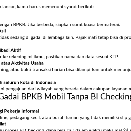
n lancar, kamu harus memenuhi syarat berikut:
engan BPKB. Jika berbeda, siapkan surat kuasa bermaterai.
sli
dak sedang di gadai di lembaga lain. Pajak mati tetap bisa di pro
badi Aktif
r ke rekening milikmu, pastikan nama dan data sesuai KTP.
 atau Aktivitas Usaha
kening, atau bukti transaksi harian bisa dilampirkan untuk men
ah seluruh kota di Indonesia
ni pengajuan dari wilayah yang berada dalam cakupan layanan 
Gadai BPKB Mobil Tanpa BI Checkin
i Pekerja Informal
ne, pedagang kecil, atau buruh harian yang tidak memiliki slip ga
lat
u proses BI Checking, dana bisa cair dalam waktu maksimal 24 