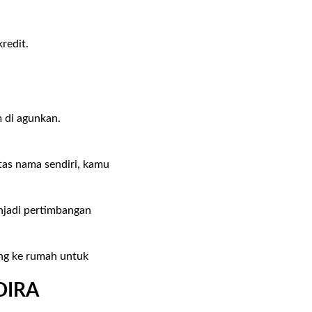
kredit.
m di agunkan.
.
tas nama sendiri, kamu
enjadi pertimbangan
ng ke rumah untuk
DIRA