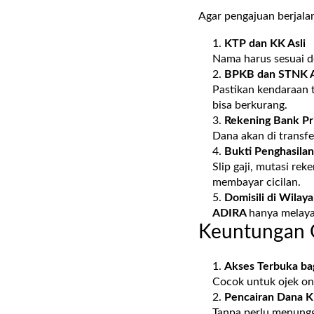
Agar pengajuan berjala
KTP dan KK Asli
Nama harus sesuai d
BPKB dan STNK A
Pastikan kendaraan ti
bisa berkurang.
Rekening Bank Pri
Dana akan di transfe
Bukti Penghasilan
Slip gaji, mutasi re
membayar cicilan.
Domisili di Wilay
ADIRA
hanya melaya
Keuntungan 
Akses Terbuka bag
Cocok untuk ojek onli
Pencairan Dana Ki
Tanpa perlu menungg