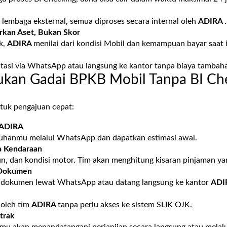
e lembaga eksternal, semua diproses secara internal oleh
ADIRA
.
arkan Aset, Bukan Skor
k,
ADIRA
menilai dari kondisi Mobil dan kemampuan bayar saat i
tasi via WhatsApp atau langsung ke kantor tanpa biaya tambah
ukan Gadai BPKB Mobil Tanpa BI Ch
ntuk pengajuan cepat:
ADIRA
tuhanmu melalui WhatsApp dan dapatkan estimasi awal.
a Kendaraan
un, dan kondisi motor. Tim akan menghitung kisaran pinjaman y
 Dokumen
 dokumen lewat WhatsApp atau datang langsung ke kantor
ADI
 oleh tim
ADIRA
tanpa perlu akses ke sistem SLIK OJK.
trak
kamu akan menandatangani perjanjian secara langsung atau melalui