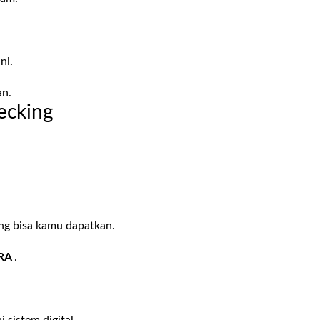
ni.
an.
ecking
ang bisa kamu dapatkan.
RA
.
 sistem digital.