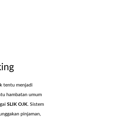
king
 tentu menjadi
h satu hambatan umum
agai
SLIK OJK
. Sistem
tunggakan pinjaman,