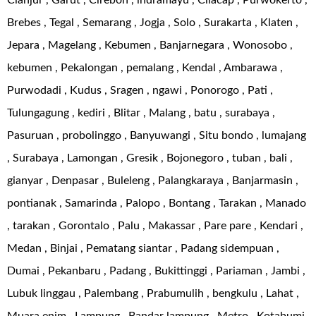
Cianjur , Garut , Cirebon , indramayu , Cilacap , Purwokerto ,
Brebes , Tegal , Semarang , Jogja , Solo , Surakarta , Klaten ,
Jepara , Magelang , Kebumen , Banjarnegara , Wonosobo ,
kebumen , Pekalongan , pemalang , Kendal , Ambarawa ,
Purwodadi , Kudus , Sragen , ngawi , Ponorogo , Pati ,
Tulungagung , kediri , Blitar , Malang , batu , surabaya ,
Pasuruan , probolinggo , Banyuwangi , Situ bondo , lumajang
, Surabaya , Lamongan , Gresik , Bojonegoro , tuban , bali ,
gianyar , Denpasar , Buleleng , Palangkaraya , Banjarmasin ,
pontianak , Samarinda , Palopo , Bontang , Tarakan , Manado
, tarakan , Gorontalo , Palu , Makassar , Pare pare , Kendari ,
Medan , Binjai , Pematang siantar , Padang sidempuan ,
Dumai , Pekanbaru , Padang , Bukittinggi , Pariaman , Jambi ,
Lubuk linggau , Palembang , Prabumulih , bengkulu , Lahat ,