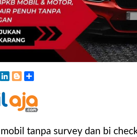
k
r
il
WhatsApp
LinkedIn
Blogger
Share
mobil tanpa survey dan bi chec