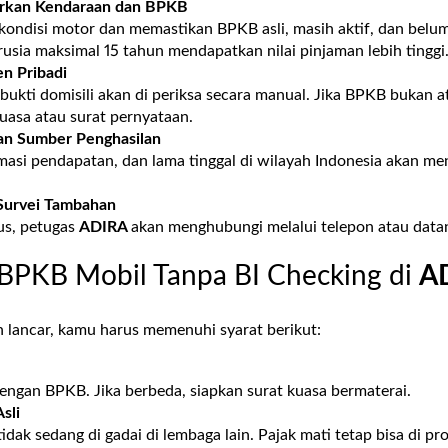
arkan Kendaraan dan BPKB
 kondisi motor dan memastikan BPKB asli, masih aktif, dan belu
sia maksimal 15 tahun mendapatkan nilai pinjaman lebih tinggi
n Pribadi
ukti domisili akan di periksa secara manual. Jika BPKB bukan a
kuasa atau surat pernyataan.
an Sumber Penghasilan
imasi pendapatan, dan lama tinggal di wilayah Indonesia akan m
Survei Tambahan
us, petugas
ADIRA
akan menghubungi melalui telepon atau data
 BPKB Mobil Tanpa BI Checking di
A
n lancar, kamu harus memenuhi syarat berikut:
engan BPKB. Jika berbeda, siapkan surat kuasa bermaterai.
sli
dak sedang di gadai di lembaga lain. Pajak mati tetap bisa di pro