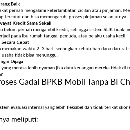
urang Baik
akat pernah mengalami keterlambatan cicilan atau pinjaman. Mes
ap tercatat dan bisa memengaruhi proses pinjaman selanjutnya.
wayat Kredit Sama Sekali
u belum pernah mengambil kredit, sehingga sistem SLIK tidak me
terjadi pada ibu rumah tangga, pemuda, atau pelaku usaha kecil.
 Secara Cepat
a memakan waktu 2–3 hari, sedangkan kebutuhan dana darurat s
n usaha tidak bisa menunggu.
Ingin Dijaga
yang merasa lebih nyaman jika data keuangan mereka tidak di tel
an.
oses Gadai BPKB Mobil Tanpa BI Ch
em evaluasi internal yang lebih fleksibel dan tidak terikat skor 
ya meliputi: