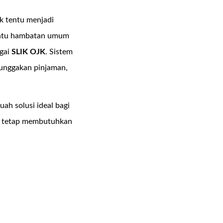
 tentu menjadi
h satu hambatan umum
agai
SLIK OJK
. Sistem
tunggakan pinjaman,
buah solusi ideal bagi
un tetap membutuhkan