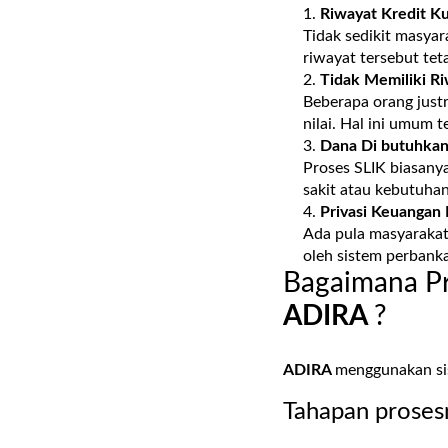
Riwayat Kredit K
Tidak sedikit masyar
riwayat tersebut tet
Tidak Memiliki Ri
Beberapa orang justr
nilai. Hal ini umum 
Dana Di butuhkan
Proses SLIK biasany
sakit atau kebutuha
Privasi Keuangan 
Ada pula masyarakat 
oleh sistem perbank
Bagaimana Pr
ADIRA
?
ADIRA
menggunakan sist
Tahapan prosesn