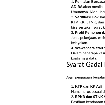
Penilaian Berdas
ADIRA
akan menilai
Umumnya, Mobil beru
Verifikasi Dokume
KTP, KK, STNK, dan b
bisa sertakan surat 
Profil Pemohon d
Jenis pekerjaan, est
kelayakan.
Wawancara atau 
Dalam beberapa kas
konfirmasi data.
Syarat Gadai
Agar pengajuan berjala
KTP dan KK Asli
Nama harus sesuai d
BPKB dan STNK A
Pastikan kendaraan ti