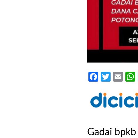
Faceboo
Twitte
Ema
Gadai bpkb 