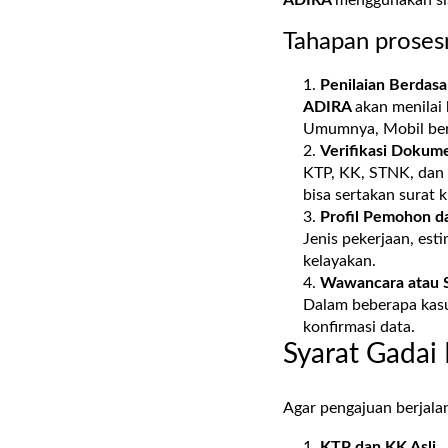
Tahapan prosesn
Penilaian Berdas
ADIRA
akan menilai
Umumnya, Mobil beru
Verifikasi Dokume
KTP, KK, STNK, dan b
bisa sertakan surat 
Profil Pemohon d
Jenis pekerjaan, est
kelayakan.
Wawancara atau 
Dalam beberapa kas
konfirmasi data.
Syarat Gadai
Agar pengajuan berjala
KTP dan KK Asli