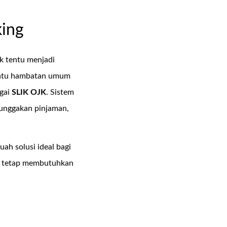
king
 tentu menjadi
h satu hambatan umum
agai
SLIK OJK
. Sistem
tunggakan pinjaman,
buah solusi ideal bagi
un tetap membutuhkan