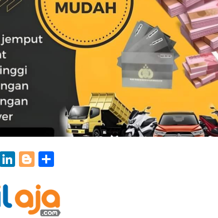
k
r
il
WhatsApp
LinkedIn
Blogger
Share