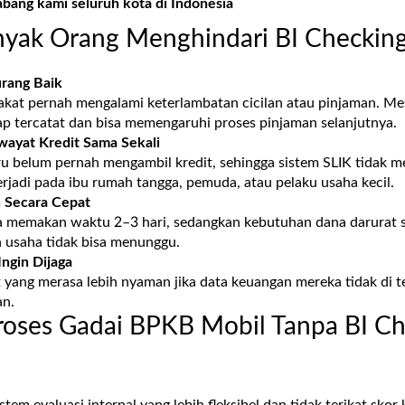
abang kami seluruh kota di Indonesia
yak Orang Menghindari BI Checkin
urang Baik
akat pernah mengalami keterlambatan cicilan atau pinjaman. Mes
ap tercatat dan bisa memengaruhi proses pinjaman selanjutnya.
wayat Kredit Sama Sekali
u belum pernah mengambil kredit, sehingga sistem SLIK tidak me
terjadi pada ibu rumah tangga, pemuda, atau pelaku usaha kecil.
 Secara Cepat
a memakan waktu 2–3 hari, sedangkan kebutuhan dana darurat s
n usaha tidak bisa menunggu.
Ingin Dijaga
yang merasa lebih nyaman jika data keuangan mereka tidak di tel
an.
oses Gadai BPKB Mobil Tanpa BI Ch
em evaluasi internal yang lebih fleksibel dan tidak terikat skor 