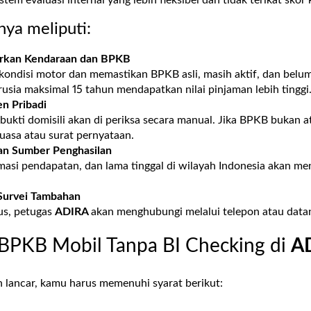
ya meliputi:
arkan Kendaraan dan BPKB
 kondisi motor dan memastikan BPKB asli, masih aktif, dan belu
sia maksimal 15 tahun mendapatkan nilai pinjaman lebih tinggi
n Pribadi
ukti domisili akan di periksa secara manual. Jika BPKB bukan a
kuasa atau surat pernyataan.
an Sumber Penghasilan
imasi pendapatan, dan lama tinggal di wilayah Indonesia akan m
Survei Tambahan
us, petugas
ADIRA
akan menghubungi melalui telepon atau data
 BPKB Mobil Tanpa BI Checking di
A
n lancar, kamu harus memenuhi syarat berikut: