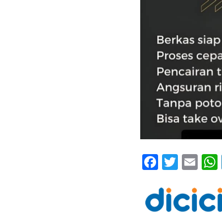
Faceboo
Twitte
Ema