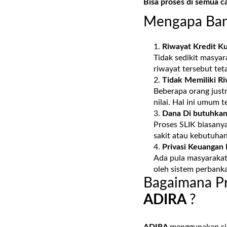
Bisa proses di semua c
Mengapa Ban
Riwayat Kredit K
Tidak sedikit masyar
riwayat tersebut tet
Tidak Memiliki Ri
Beberapa orang justr
nilai. Hal ini umum 
Dana Di butuhkan
Proses SLIK biasany
sakit atau kebutuha
Privasi Keuangan 
Ada pula masyarakat 
oleh sistem perbank
Bagaimana Pr
ADIRA
?
ADIRA
menggunakan sist