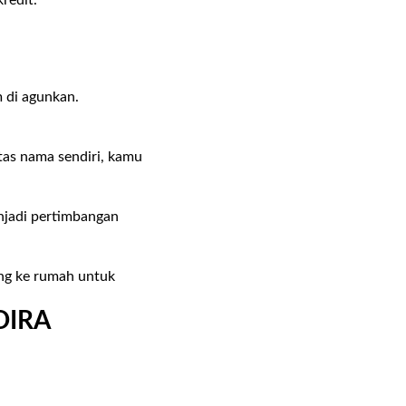
m di agunkan.
.
tas nama sendiri, kamu
enjadi pertimbangan
ng ke rumah untuk
DIRA