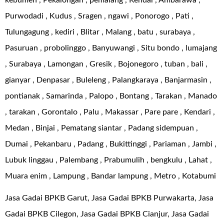
kebumen , Pekalongan , pemalang , Kendal , Ambarawa ,
Purwodadi , Kudus , Sragen , ngawi , Ponorogo , Pati ,
Tulungagung , kediri , Blitar , Malang , batu , surabaya ,
Pasuruan , probolinggo , Banyuwangi , Situ bondo , lumajang
, Surabaya , Lamongan , Gresik , Bojonegoro , tuban , bali ,
gianyar , Denpasar , Buleleng , Palangkaraya , Banjarmasin ,
pontianak , Samarinda , Palopo , Bontang , Tarakan , Manado
, tarakan , Gorontalo , Palu , Makassar , Pare pare , Kendari ,
Medan , Binjai , Pematang siantar , Padang sidempuan ,
Dumai , Pekanbaru , Padang , Bukittinggi , Pariaman , Jambi ,
Lubuk linggau , Palembang , Prabumulih , bengkulu , Lahat ,
Muara enim , Lampung , Bandar lampung , Metro , Kotabumi
Jasa Gadai BPKB Garut, Jasa Gadai BPKB Purwakarta, Jasa
Gadai BPKB Cilegon, Jasa Gadai BPKB Cianjur, Jasa Gadai