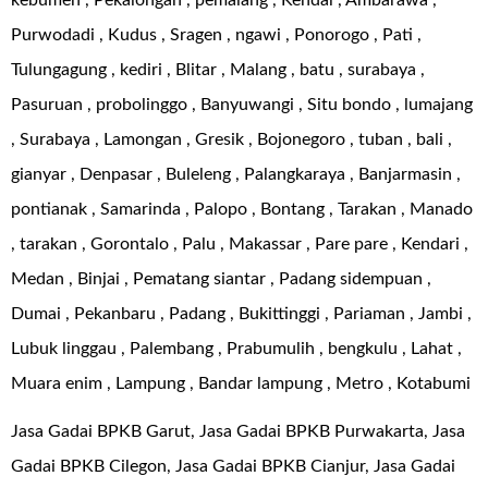
kebumen , Pekalongan , pemalang , Kendal , Ambarawa ,
Purwodadi , Kudus , Sragen , ngawi , Ponorogo , Pati ,
Tulungagung , kediri , Blitar , Malang , batu , surabaya ,
Pasuruan , probolinggo , Banyuwangi , Situ bondo , lumajang
, Surabaya , Lamongan , Gresik , Bojonegoro , tuban , bali ,
gianyar , Denpasar , Buleleng , Palangkaraya , Banjarmasin ,
pontianak , Samarinda , Palopo , Bontang , Tarakan , Manado
, tarakan , Gorontalo , Palu , Makassar , Pare pare , Kendari ,
Medan , Binjai , Pematang siantar , Padang sidempuan ,
Dumai , Pekanbaru , Padang , Bukittinggi , Pariaman , Jambi ,
Lubuk linggau , Palembang , Prabumulih , bengkulu , Lahat ,
Muara enim , Lampung , Bandar lampung , Metro , Kotabumi
Jasa Gadai BPKB Garut, Jasa Gadai BPKB Purwakarta, Jasa
Gadai BPKB Cilegon, Jasa Gadai BPKB Cianjur, Jasa Gadai