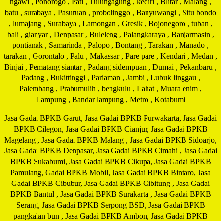
ngawi , Ponorogo , Pati , Tulungagung , kediri , Blitar , Malang ,
batu , surabaya , Pasuruan , probolinggo , Banyuwangi , Situ bondo
, lumajang , Surabaya , Lamongan , Gresik , Bojonegoro , tuban ,
bali , gianyar , Denpasar , Buleleng , Palangkaraya , Banjarmasin ,
pontianak , Samarinda , Palopo , Bontang , Tarakan , Manado ,
tarakan , Gorontalo , Palu , Makassar , Pare pare , Kendari , Medan ,
Binjai , Pematang siantar , Padang sidempuan , Dumai , Pekanbaru ,
Padang , Bukittinggi , Pariaman , Jambi , Lubuk linggau ,
Palembang , Prabumulih , bengkulu , Lahat , Muara enim ,
Lampung , Bandar lampung , Metro , Kotabumi
Jasa Gadai BPKB Garut, Jasa Gadai BPKB Purwakarta, Jasa Gadai
BPKB Cilegon, Jasa Gadai BPKB Cianjur, Jasa Gadai BPKB
Magelang , Jasa Gadai BPKB Malang , Jasa Gadai BPKB Sidoarjo,
Jasa Gadai BPKB Denpasar, Jasa Gadai BPKB Cimahi , Jasa Gadai
BPKB Sukabumi, Jasa Gadai BPKB Cikupa, Jasa Gadai BPKB
Pamulang, Gadai BPKB Mobil, Jasa Gadai BPKB Bintaro, Jasa
Gadai BPKB Cibubur, Jasa Gadai BPKB Cibitung , Jasa Gadai
BPKB Bantul , Jasa Gadai BPKB Surakarta , Jasa Gadai BPKB
Serang, Jasa Gadai BPKB Serpong BSD, Jasa Gadai BPKB
pangkalan bun , Jasa Gadai BPKB Ambon, Jasa Gadai BPKB