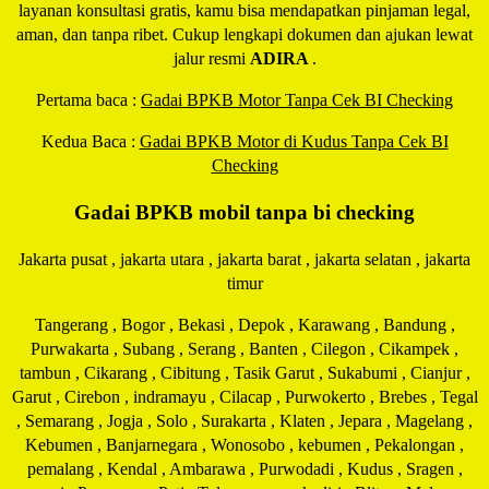
layanan konsultasi gratis, kamu bisa mendapatkan pinjaman legal,
aman, dan tanpa ribet. Cukup lengkapi dokumen dan ajukan lewat
jalur resmi
ADIRA
.
Pertama baca :
Gadai BPKB Motor Tanpa Cek BI Checking
Kedua Baca :
Gadai BPKB Motor di Kudus Tanpa Cek BI
Checking
Gadai BPKB mobil tanpa bi checking
Jakarta pusat , jakarta utara , jakarta barat , jakarta selatan , jakarta
timur
Tangerang , Bogor , Bekasi , Depok , Karawang , Bandung ,
Purwakarta , Subang , Serang , Banten , Cilegon , Cikampek ,
tambun , Cikarang , Cibitung , Tasik Garut , Sukabumi , Cianjur ,
Garut , Cirebon , indramayu , Cilacap , Purwokerto , Brebes , Tegal
, Semarang , Jogja , Solo , Surakarta , Klaten , Jepara , Magelang ,
Kebumen , Banjarnegara , Wonosobo , kebumen , Pekalongan ,
pemalang , Kendal , Ambarawa , Purwodadi , Kudus , Sragen ,