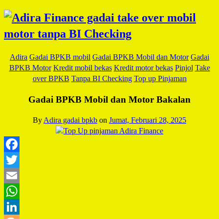
Adira
Gadai BPKB mobil
Gadai BPKB Mobil dan Motor
Gadai
BPKB Motor
Kredit mobil bekas
Kredit motor bekas
Pinjol
Take
over BPKB
Tanpa BI Checking
Top up Pinjaman
Gadai BPKB Mobil dan Motor Bakalan
By
Adira gadai bpkb
on
Jumat, Februari 28, 2025
Facebook
Twitter
Email
WhatsApp