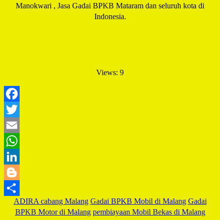
Manokwari , Jasa Gadai BPKB Mataram dan seluruh kota di
Indonesia.
Views: 9
Facebook
Twitter
Email
WhatsApp
LinkedIn
Blogger
ADIRA cabang Malang
Gadai BPKB Mobil di Malang
Gadai
Share
BPKB Motor di Malang
pembiayaan Mobil Bekas di Malang