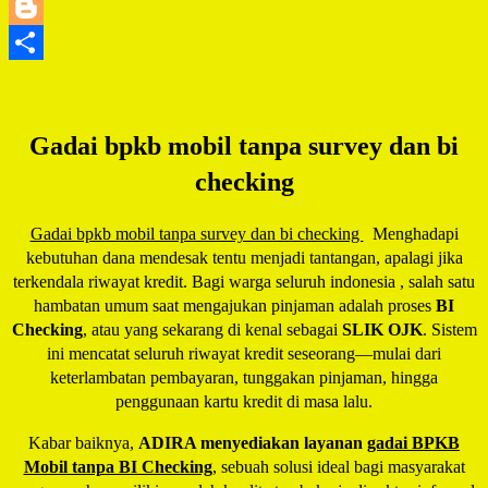
LinkedIn
Blogger
Share
Gadai bpkb mobil tanpa survey dan bi
checking
Gadai bpkb mobil tanpa survey dan bi checking
Menghadapi
kebutuhan dana mendesak tentu menjadi tantangan, apalagi jika
terkendala riwayat kredit. Bagi warga seluruh indonesia , salah satu
hambatan umum saat mengajukan pinjaman adalah proses
BI
Checking
, atau yang sekarang di kenal sebagai
SLIK OJK
. Sistem
ini mencatat seluruh riwayat kredit seseorang—mulai dari
keterlambatan pembayaran, tunggakan pinjaman, hingga
penggunaan kartu kredit di masa lalu.
Kabar baiknya,
ADIRA menyediakan layanan
gadai BPKB
Mobil tanpa BI Checking
, sebuah solusi ideal bagi masyarakat