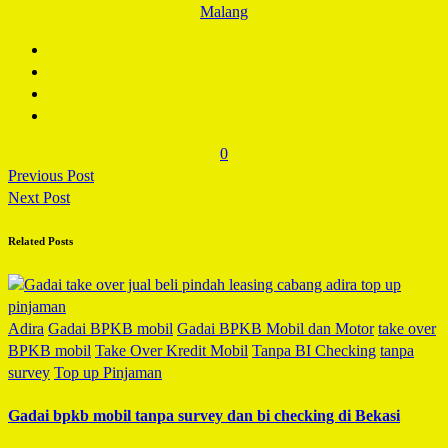
Malang
0
Previous Post
Next Post
Related Posts
Adira
Gadai BPKB mobil
Gadai BPKB Mobil dan Motor
take over
BPKB mobil
Take Over Kredit Mobil
Tanpa BI Checking
tanpa
survey
Top up Pinjaman
Gadai bpkb mobil tanpa survey dan bi checking di Bekasi