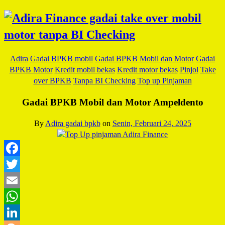
Adira
Gadai BPKB mobil
Gadai BPKB Mobil dan Motor
Gadai
BPKB Motor
Kredit mobil bekas
Kredit motor bekas
Pinjol
Take
over BPKB
Tanpa BI Checking
Top up Pinjaman
Gadai BPKB Mobil dan Motor Ampeldento
By
Adira gadai bpkb
on
Senin, Februari 24, 2025
Facebook
Twitter
Email
WhatsApp