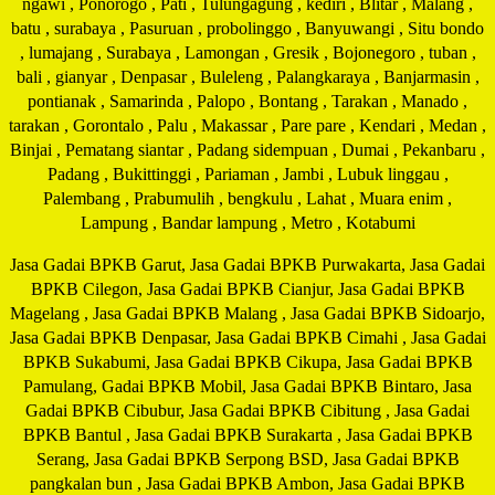
ngawi , Ponorogo , Pati , Tulungagung , kediri , Blitar , Malang ,
batu , surabaya , Pasuruan , probolinggo , Banyuwangi , Situ bondo
, lumajang , Surabaya , Lamongan , Gresik , Bojonegoro , tuban ,
bali , gianyar , Denpasar , Buleleng , Palangkaraya , Banjarmasin ,
pontianak , Samarinda , Palopo , Bontang , Tarakan , Manado ,
tarakan , Gorontalo , Palu , Makassar , Pare pare , Kendari , Medan ,
Binjai , Pematang siantar , Padang sidempuan , Dumai , Pekanbaru ,
Padang , Bukittinggi , Pariaman , Jambi , Lubuk linggau ,
Palembang , Prabumulih , bengkulu , Lahat , Muara enim ,
Lampung , Bandar lampung , Metro , Kotabumi
Jasa Gadai BPKB Garut, Jasa Gadai BPKB Purwakarta, Jasa Gadai
BPKB Cilegon, Jasa Gadai BPKB Cianjur, Jasa Gadai BPKB
Magelang , Jasa Gadai BPKB Malang , Jasa Gadai BPKB Sidoarjo,
Jasa Gadai BPKB Denpasar, Jasa Gadai BPKB Cimahi , Jasa Gadai
BPKB Sukabumi, Jasa Gadai BPKB Cikupa, Jasa Gadai BPKB
Pamulang, Gadai BPKB Mobil, Jasa Gadai BPKB Bintaro, Jasa
Gadai BPKB Cibubur, Jasa Gadai BPKB Cibitung , Jasa Gadai
BPKB Bantul , Jasa Gadai BPKB Surakarta , Jasa Gadai BPKB
Serang, Jasa Gadai BPKB Serpong BSD, Jasa Gadai BPKB
pangkalan bun , Jasa Gadai BPKB Ambon, Jasa Gadai BPKB