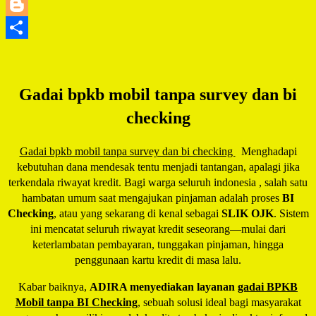
LinkedIn
Blogger
Share
Gadai bpkb mobil tanpa survey dan bi
checking
Gadai bpkb mobil tanpa survey dan bi checking
Menghadapi
kebutuhan dana mendesak tentu menjadi tantangan, apalagi jika
terkendala riwayat kredit. Bagi warga seluruh indonesia , salah satu
hambatan umum saat mengajukan pinjaman adalah proses
BI
Checking
, atau yang sekarang di kenal sebagai
SLIK OJK
. Sistem
ini mencatat seluruh riwayat kredit seseorang—mulai dari
keterlambatan pembayaran, tunggakan pinjaman, hingga
penggunaan kartu kredit di masa lalu.
Kabar baiknya,
ADIRA menyediakan layanan
gadai BPKB
Mobil tanpa BI Checking
, sebuah solusi ideal bagi masyarakat