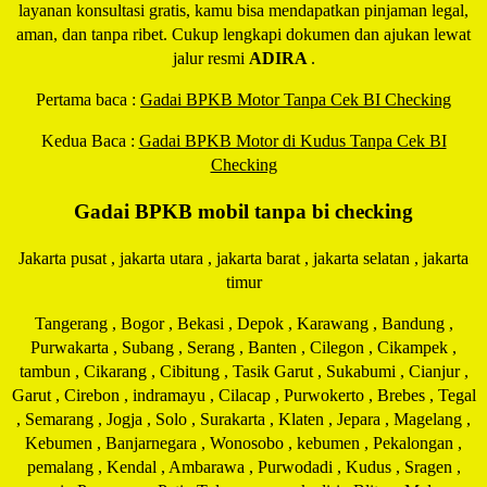
layanan konsultasi gratis, kamu bisa mendapatkan pinjaman legal,
aman, dan tanpa ribet. Cukup lengkapi dokumen dan ajukan lewat
jalur resmi
ADIRA
.
Pertama baca :
Gadai BPKB Motor Tanpa Cek BI Checking
Kedua Baca :
Gadai BPKB Motor di Kudus Tanpa Cek BI
Checking
Gadai BPKB mobil tanpa bi checking
Jakarta pusat , jakarta utara , jakarta barat , jakarta selatan , jakarta
timur
Tangerang , Bogor , Bekasi , Depok , Karawang , Bandung ,
Purwakarta , Subang , Serang , Banten , Cilegon , Cikampek ,
tambun , Cikarang , Cibitung , Tasik Garut , Sukabumi , Cianjur ,
Garut , Cirebon , indramayu , Cilacap , Purwokerto , Brebes , Tegal
, Semarang , Jogja , Solo , Surakarta , Klaten , Jepara , Magelang ,
Kebumen , Banjarnegara , Wonosobo , kebumen , Pekalongan ,
pemalang , Kendal , Ambarawa , Purwodadi , Kudus , Sragen ,