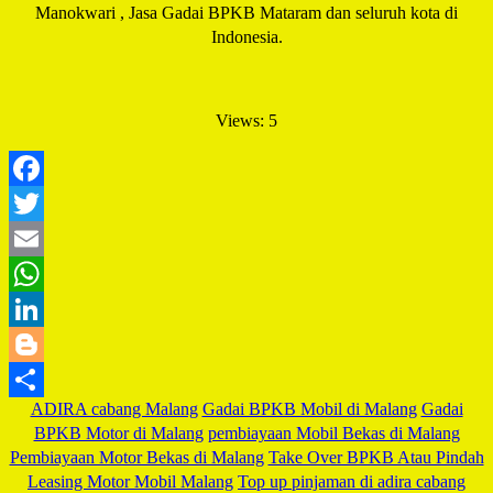
Manokwari , Jasa Gadai BPKB Mataram dan seluruh kota di
Indonesia.
Views: 5
Facebook
Twitter
Email
WhatsApp
LinkedIn
Blogger
ADIRA cabang Malang
Gadai BPKB Mobil di Malang
Gadai
Share
BPKB Motor di Malang
pembiayaan Mobil Bekas di Malang
Pembiayaan Motor Bekas di Malang
Take Over BPKB Atau Pindah
Leasing Motor Mobil Malang
Top up pinjaman di adira cabang