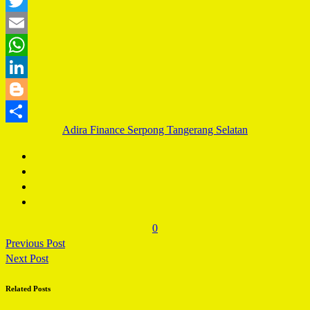
Facebook
Twitter
Email
WhatsApp
LinkedIn
Blogger
Adira Finance Serpong Tangerang Selatan
Share
0
Previous Post
Next Post
Related Posts