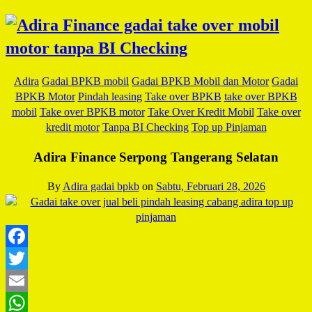
Adira
Gadai BPKB mobil
Gadai BPKB Mobil dan Motor
Gadai
BPKB Motor
Pindah leasing
Take over BPKB
take over BPKB
mobil
Take over BPKB motor
Take Over Kredit Mobil
Take over
kredit motor
Tanpa BI Checking
Top up Pinjaman
Adira Finance Serpong Tangerang Selatan
By
Adira gadai bpkb
on
Sabtu, Februari 28, 2026
Facebook
Twitter
Email